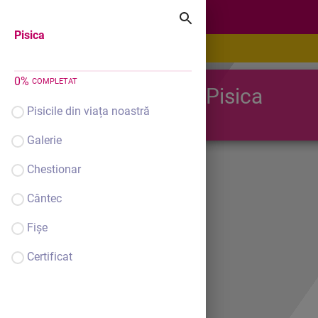
Pisica
Pisica
0
%
COMPLETAT
Pisica
Pisicile din viața noastră
Galerie
Chestionar
Cântec
Fișe
Certificat