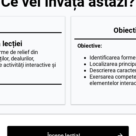
Ce vei învăța astăzi?
Obiecti
lecției
Obiective:
rme de relief din
Identificarea formel
lor, dealurilor,
Localizarea principa
 activități interactive și
Descrierea caracteri
Exersarea competenț
elementelor interac
Începe lecția!