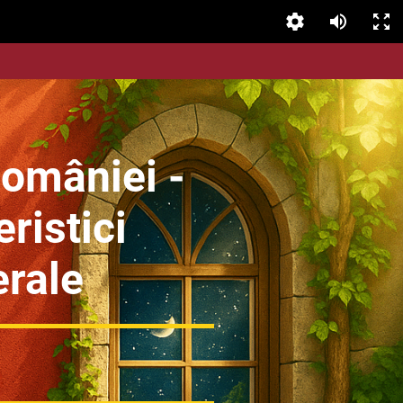
României -
ristici
rale