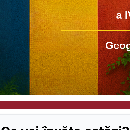
a I
Geog