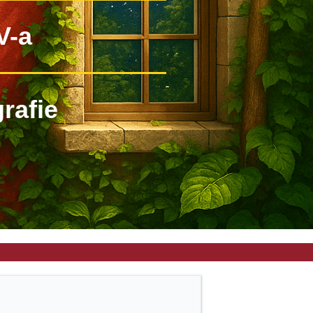
V-a
rafie