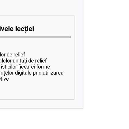
vele lecției
or de relief
lelor unități de relief
sticilor fiecărei forme
elor digitale prin utilizarea
tive