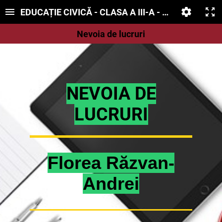
EDUCAȚIE CIVICĂ - CLASA A III-A - Nevoia de lucru
Nevoia de lucruri
NEVOIA DE
LUCRURI
Florea Răzvan-
Andrei