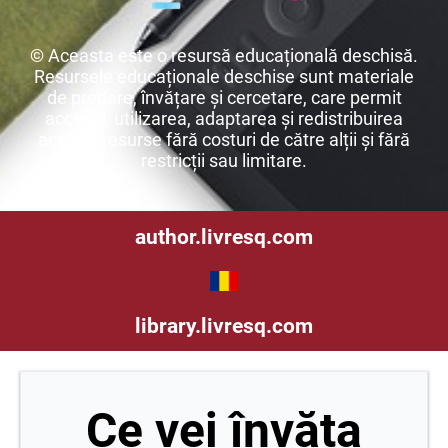
© Aceasta este o resursă educațională deschisă.
Resursele educaționale deschise sunt materiale
de predare, învățare și cercetare, care permit
accesul, utilizarea, adaptarea și redistribuirea
acestor resurse fără costuri de către alții și fără
restricții sau limitare.
author.livresq.com
library.livresq.com
Ce vei învăța