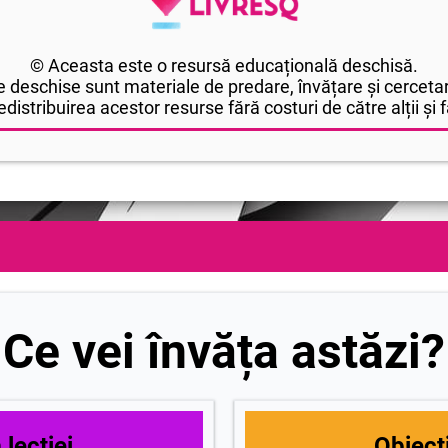
© Aceasta este o resursă educațională deschisă.
 deschise sunt materiale de predare, învățare și cercetar
edistribuirea acestor resurse fără costuri de către alții și fă
Ce vei învăța astăzi?
lecției
Obiecti