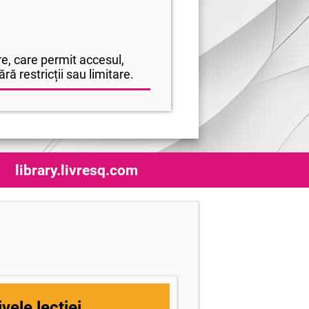
e, care permit accesul,
ră restricții sau limitare.
library.livresq.com
vele lecției