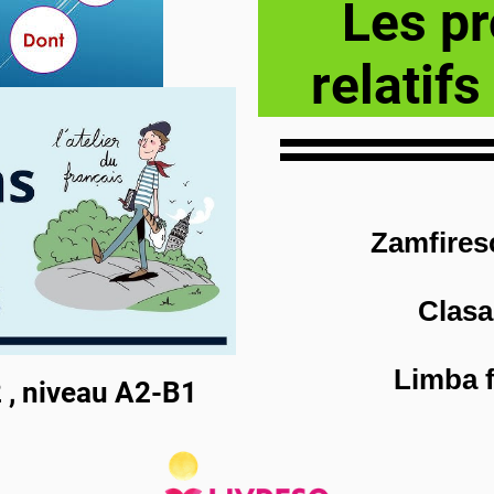
Les p
relatif
Zamfires
Clasa
Limba 
2 , niveau A2-B1