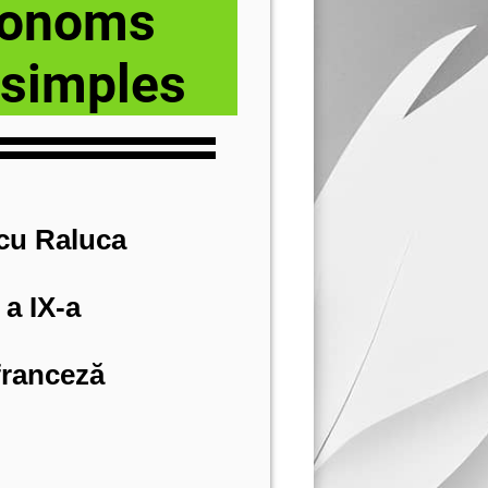
ronoms
s simples
cu Raluca
 a IX-a
franceză