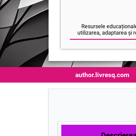
Resursele educaționale
utilizarea, adaptarea și r
author.livresq.com
Descrierea 