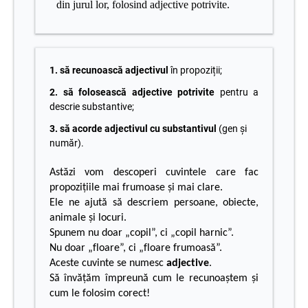
din jurul lor, folosind adjective potrivite.
1. să recunoască adjectivul
în propoziții;
2. să folosească adjective potrivite
pentru a
descrie substantive;
3. să acorde adjectivul cu substantivul
(gen și
număr).
Astăzi vom descoperi cuvintele care fac
propozițiile mai frumoase și mai clare.
Ele ne ajută să descriem persoane, obiecte,
animale și locuri.
Spunem nu doar „copil”, ci „copil harnic”.
Nu doar „floare”, ci „floare frumoasă”.
Aceste cuvinte se numesc
adjective
.
Să învățăm împreună cum le recunoaștem și
cum le folosim corect!