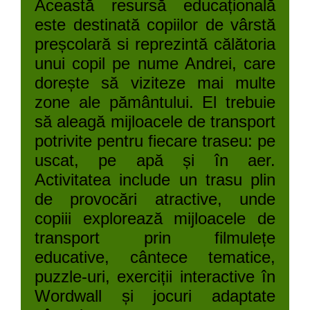
Această resursă educațională
este destinată copiilor de vârstă
preșcolară si reprezintă călătoria
unui copil pe nume Andrei, care
dorește să viziteze mai multe
zone ale pământului. El trebuie
să aleagă mijloacele de transport
potrivite pentru fiecare traseu: pe
uscat, pe apă și în aer.
Activitatea include un trasu plin
de provocări atractive, unde
copiii explorează mijloacele de
transport prin filmulețe
educative, cântece tematice,
puzzle-uri, exerciții interactive în
Wordwall și jocuri adaptate