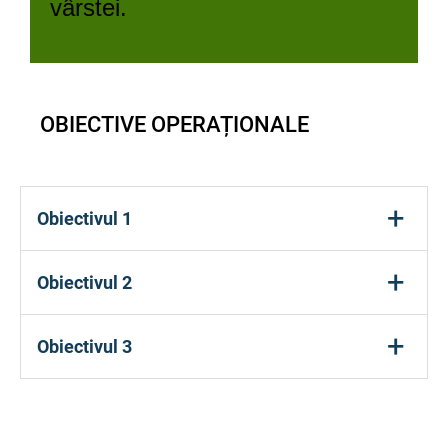
vârstei.
OBIECTIVE OPERAȚIONALE
+
Obiectivul 1
Să
denumească corect
cel puțin 3 mijloace de
+
Obiectivul 2
transport terestre, aeriene și navale, pe baza
materialelor prezentate
Să
clasifice
mijloacele de transport după
+
Obiectivul 3
mediul de deplasare (uscat, aer, apă)
,
utilizând
jocuri interactive
pe tablă inteligentă / tabletă;
Să
compare
mijloacele de transport după
criterii simple (mărime, viteză, utilitate), pe
baza
imaginilor digitale
;