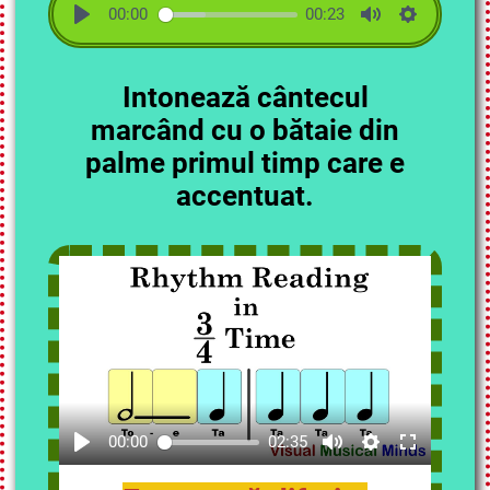
00:00
00:23
Intonează cântecul
marcând cu o bătaie din
palme primul timp care e
accentuat.
00:00
02:35