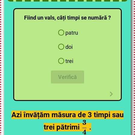
Fiind un vals, câți timpi se numără ?
patru
doi
trei
Verifică
Azi învățăm măsura de 3 timpi sau
3
3
3
4
4
trei pătrimi
.
4