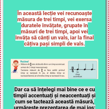
În această lecție vei recunoaște
măsura de trei timpi, vei exersa
duratele învățate, grupate în
măsuri de trei timpi, apoi vei
învăța să cânți un vals, iar la final
câțiva pași simpli de vals.
Dar ca să înțelegi mai bine ce e cu
timpii accentuați și neaccentuați și
cum se tactează această măsură,
urmărește prezentarea de mai jos: