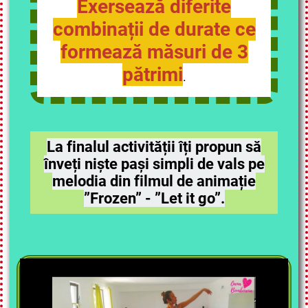
Exersează diferite
combinații de durate ce
formează măsuri de 3
pătrimi
.
La finalul activității îți propun să
înveți niște pași simpli de vals pe
melodia din filmul de animație
”Frozen” - ”Let it go”.