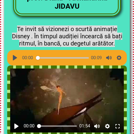
JIDAVU
Te invit să vizionezi o scurtă animație
Disney . În timpul audiției încearcă să bați
ritmul, în bancă, cu degetul arătător.
00:00
00:09
00:00
01:54