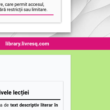
e, care permit accesul,
ră restricții sau limitare.
library.livresq.com
vele lecției
ea de
text descriptiv literar în