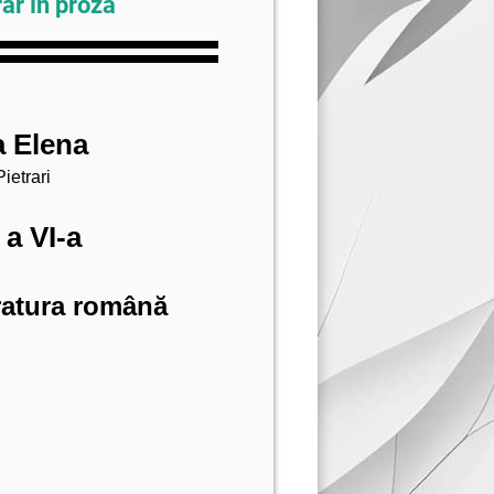
rar în proză
a Elena
trari
 a VI-a
eratura română