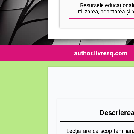
Resursele educaționale
utilizarea, adaptarea și r
author.livresq.com
Descrierea 
Lecția are ca scop familiari