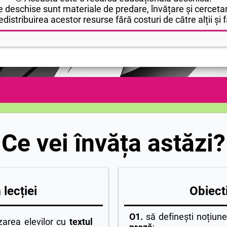
 deschise sunt materiale de predare, învățare și cercetar
edistribuirea acestor resurse fără costuri de către alții și fă
Ce vei învăța astăzi?
lecției
Obiecti
O1.
să definești noțiun
zarea elevilor cu
textul