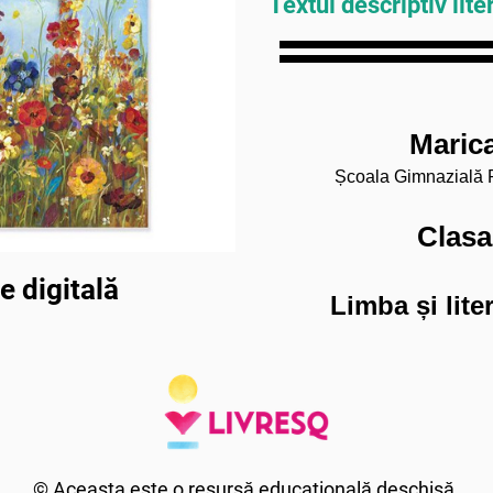
Textul descriptiv lite
Maric
Școala Gimnazială Pie
Clasa
 digitală
Limba și lit
© Aceasta este o resursă educațională deschisă.