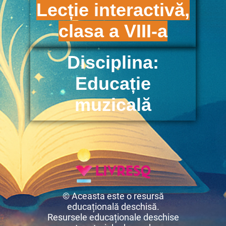
Lecție interactivă,
clasa a VIII-a
Disciplina:
Educație
muzicală
© Aceasta este o resursă
educațională deschisă.
Resursele educaționale deschise