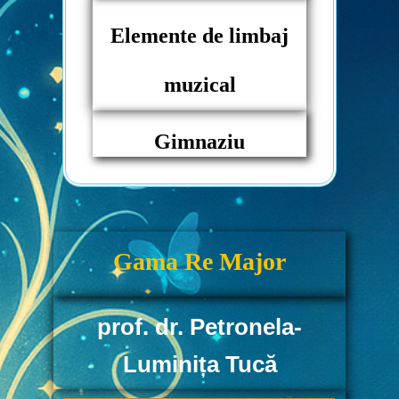
Elemente de limbaj
muzical
Gimnaziu
Gama
Re Major
prof. dr. Petronela-
Luminița Tucă