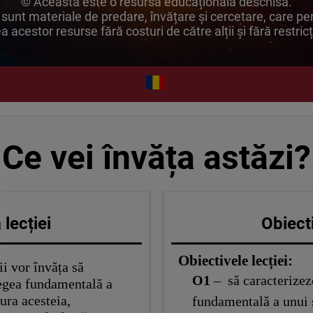
© Aceasta este o resursă educațională deschisă.
unt materiale de predare, învățare și cercetare, care per
ea acestor resurse fără costuri de către alții și fără restricț
Ce vei învăța astăzi?
lecției
Obiecti
Obiectivele lecției:
ii vor învăța să
O1
– să caracterizez
legea fundamentală a
tura acesteia,
fundamentală a unui 