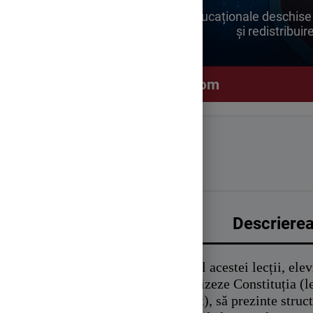
Resursele educaționale deschise s
și redistribuir
author.livresq.com
Descrierea 
În cadrul acestei lecții, elev
caracterizeze Constituția (
unui stat), să prezinte struc