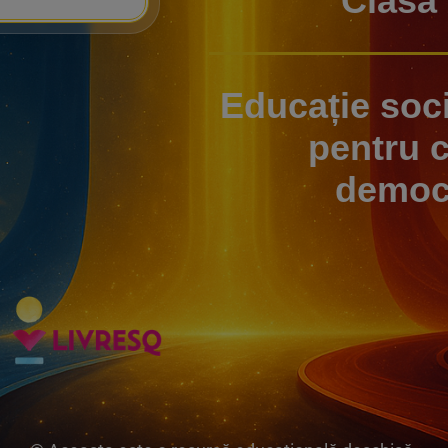
Clasa 
Educație soci
pentru c
democr