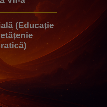
a VII-a
ală (Educație
etățenie
atică)