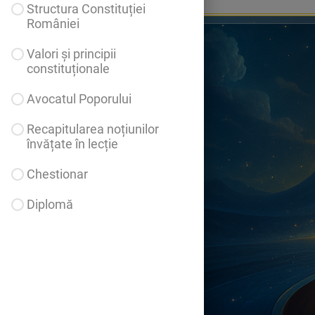
Structura Constituției
României
Valori și principii
constituționale
Avocatul Poporului
Recapitularea noțiunilor
învățate în lecție
Chestionar
Diplomă