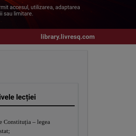
mit accesul, utilizarea, adaptarea
ii sau limitare.
library.livresq.com
vele lecției
e Constituția – legea
stat;