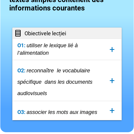
informations courantes
Obiectivele lecției
O1:
utiliser
le lexique lié à
+
l’alimentatio
n
Aici detaliezi..
O2:
reconnaître le voc
abulaire
+
spécifique dans les documents
audiovisuels
Aici detaliezi..
+
O3:
associer les mots aux images
Aici detaliezi..