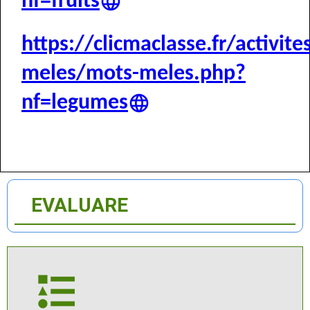
nf=fruits
https://clicmaclasse.fr/activit
meles/mots-meles.php?
nf=legumes
EVALUARE