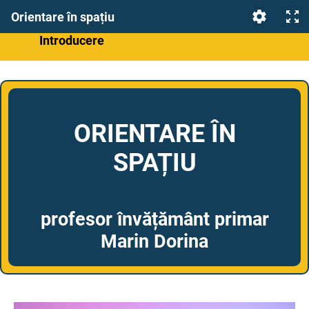
Orientare în spațiu
Introducere
Captarea atenției
Pozițiile spațiale – prezentare vizuală
Activitate interactivă 1: Identifică poziţia
ORIENTARE ÎN
Activitate interactivă 2: Potrivește imaginea
SPAȚIU
Joc de consolidare
profesor învățământ primar
Marin Dorina