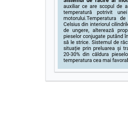
Sistemul de răcire al mot
auxiliar ce are scopul de
temperatură potrivit une
motorului.Temperatura d
Celsius din interiorul cilindr
de ungere, alterează prop
pieselor conjugate putând în
să le strice. Sistemul de răc
situație prin preluarea și 
20-30% din căldura pieselo
temperatura cea mai favorab