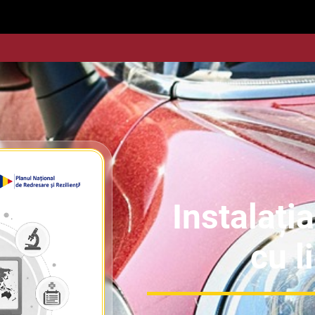
Instalația
cu l