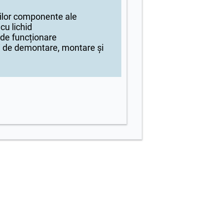
ilor componente ale
 cu lichid
 de funcționare
i de demontare, montare și