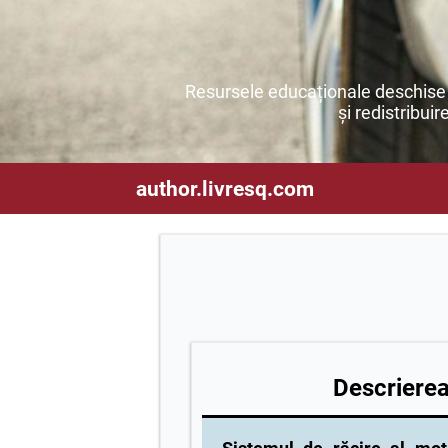
Resursele educaționale deschise s
și redistribuir
author.livresq.com
Descrierea 