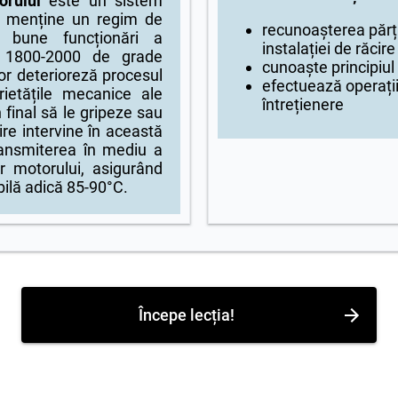
orului
este un sistem
 a menține un regim de
recunoașterea părț
i bune funcționări a
instalației de răcire
e 1800-2000 de grade
cunoaște principiul
ilor deterioreză procesul
efectuează operați
rietățile mecanice ale
întrețienere
 final să le gripeze sau
ire intervine în această
transmiterea în mediu a
r motorului, asigurând
ilă adică 85-90°C.
Începe lecția!