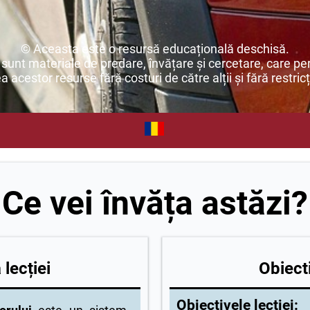
© Aceasta este o resursă educațională deschisă.
unt materiale de predare, învățare și cercetare, care per
ea acestor resurse fără costuri de către alții și fără restricț
Ce vei învăța astăzi?
lecției
Obiecti
Obiectivele lecției: