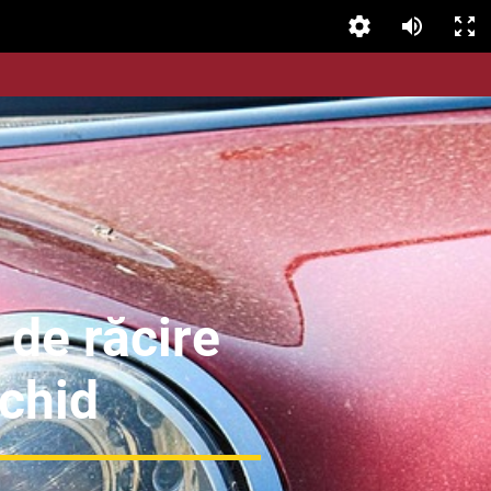
 de răcire
ichid