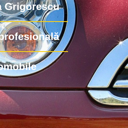
ia Grigorescu
profesională
omobile