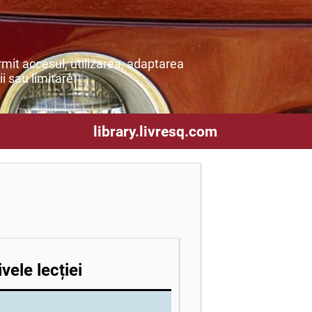
mit accesul, utilizarea, adaptarea
ii sau limitare.
library.livresq.com
vele lecției