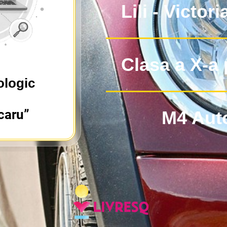
Lili - Victor
Clasa a X-a 
ologic
caru”
M4 Aut