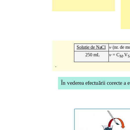
Soluţie de
NaCl
𝜈
(nr. de mo
250 mL
𝜈
= C
.V
M
S
.
În vederea efectuării corecte a 