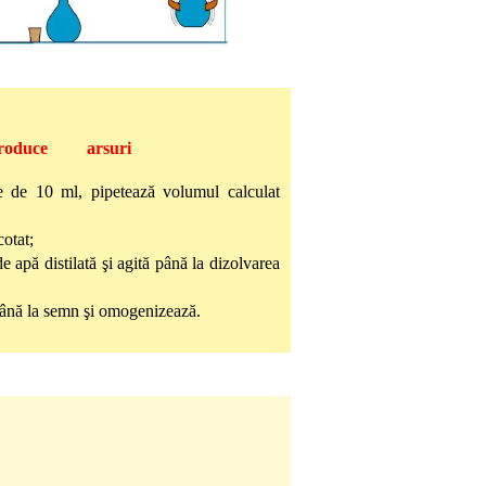
c produce arsuri
te de 10 ml, pipetează volumul calculat
cotat;
apă distilată şi agită până la dizolvarea
până la semn şi omogenizează.