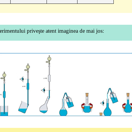
perimentului priveşte atent imaginea de mai jos: