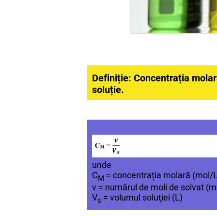
Definiție: Concentrația molar
soluție.
unde
C
= concentrația molară (mol/L
M
ν = numărul de moli de solvat (mo
V
= volumul soluției (L)
s