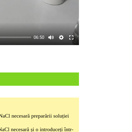
06:50
NaCl necesară preparării soluției
aCl necesară și o introduceți într-