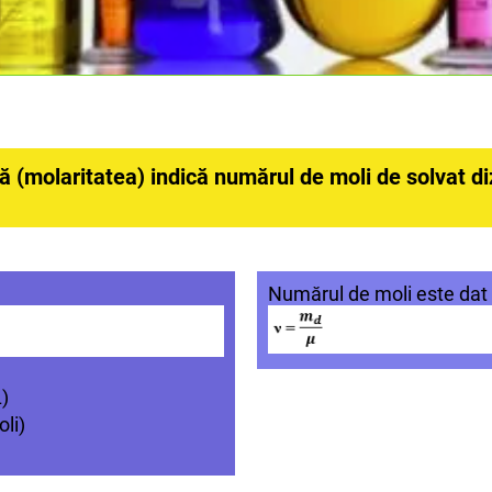
ă (molaritatea) indică numărul de moli de solvat diz
Numărul de moli este dat d
)
li)