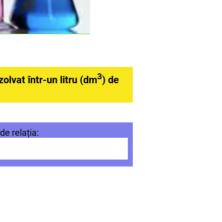
3
olvat într-un litru (dm
) de
e relația: