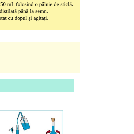
50 mL folosind o pâlnie de sticlă.
distilată până la semn.
tat cu dopul și agitați.