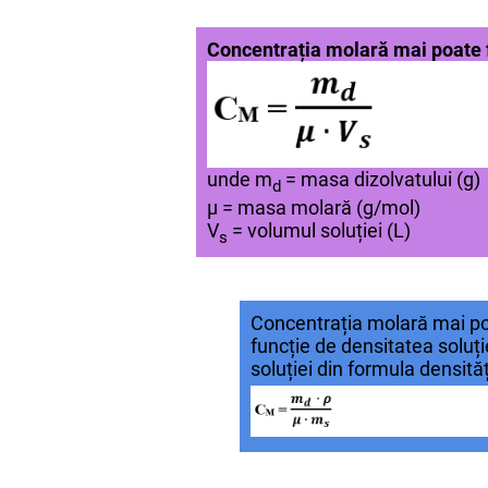
Concentrația molară mai poate fi
unde m
= masa dizolvatului (g)
d
μ = masa molară (g/mol)
V
= vol
umul soluției (L)
s
Concentrația molară mai poat
funcție de densitatea soluți
soluției
din formula densităț