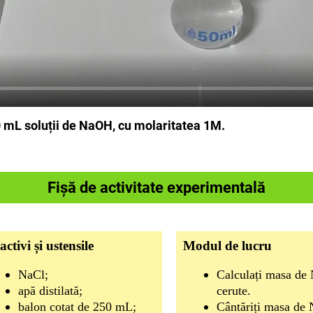
 mL soluții de NaOH, cu molaritatea 1M.
Fișă de activitate experimentală
activi și ustensile
Modul de lucru
NaCl;
Calculați masa de 
apă distilată;
cerute.
balon cotat de 250 mL;
Cântăriți masa de N