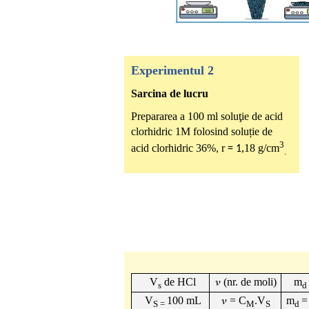
Experimentul 2
Sarcina de lucru
Prepararea a 100 ml soluţie de acid
clorhidric 1M folosind soluție de
3
acid clorhidric 36%
r
,18 g/cm
,
= 1
.
V
de HCl
𝜈
(nr. de moli)
m
s
d
V
100 mL
𝜈
= C
.V
m
S =
M
S
d