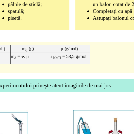
pâlnie de sticlă;
un balon cotat de 2
spatulă;
Completaţi cu apă 
pisetă.
Astupați balonul co
li)
m
(g)
μ
(g/mol)
d
m
=
𝜈
.
μ
μ
= 58,5 g/mol
d
NaCl
experimentului priveşte atent imaginile de mai jos: