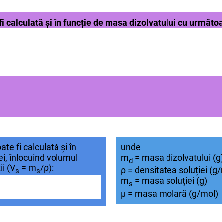
 calculată și în funcție de masa dizolvatului cu următoa
e fi calculată și în
unde
ei, înlocuind volumul
m
= masa dizolvatului (g
d
ii (V
= m
/ρ):
ρ = densitatea soluției (g
s
s
m
= masa soluției (g)
s
μ = masa molară (g/mol)