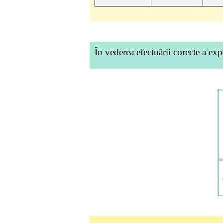
În vederea efectuării corecte a ex