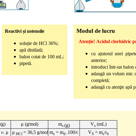
Modul de lucru
Reactivi și ustensile
Atenție!
Acidul clorhidri
soluție de HCl 36%;
apă distilată;
cu ajutorul unei pipe
balon cotat de 100 mL;
anterior
;
pipetă.
introduci într-un balon 
adaugă un volum mic de 
completă;
adaugă cu atenţie apă 
(g)
μ
(g/mol)
m
V
(mL)
(g)
s
s
=
𝜈
.
μ
μ
= 36,5 g/mol
m
= m
.100/c
V
= m
/
r
s
HCl
s
d
S
s