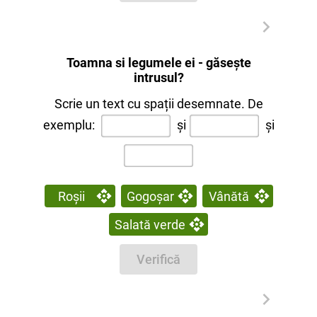
Toamna si legumele ei - găsește
intrusul?
Scrie un text cu spații desemnate. De
exemplu:
și
și
Roșii
Gogoșar
Vânătă
Salată verde
Verifică