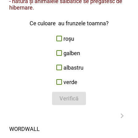
- natura și animalele sălbatice se pregătesc de
hibernare.
Ce culoare au frunzele toamna?
roșu
galben
albastru
verde
Verifică
WORDWALL