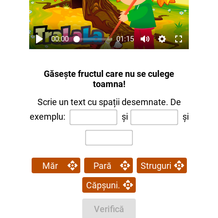
00:00
01:15
Găsește fructul care nu se culege
toamna!
Scrie un text cu spații desemnate. De
exemplu:
și
și
Măr
Pară
Struguri
Căpșuni.
Verifică