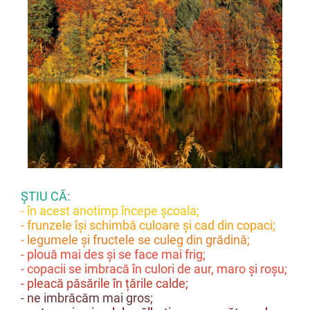
ȘTIU CĂ:
- în acest anotimp începe școala;
- frunzele își schimbă culoare și cad din copaci;
- legumele și fructele se culeg din grădină;
- plouă mai des și se face mai frig;
- copacii se imbracă în culori de aur, maro și roșu;
- pleacă păsările în țările calde;
- ne imbrăcăm mai gros;