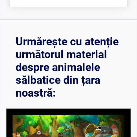
Animale carnivore - vulpe, lup, leu
Animale ierbivore - vacă, oaie, cal
Animale omnivore - urs, porci,
Urmărește cu atenție
câine
următorul material
despre animalele
sălbatice din țara
noastră: