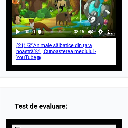
00:00
08:15
(21) 🐻"Animale sălbatice din țara
noastră"🐺 | Cunoasterea mediului -
YouTube
Test de evaluare: