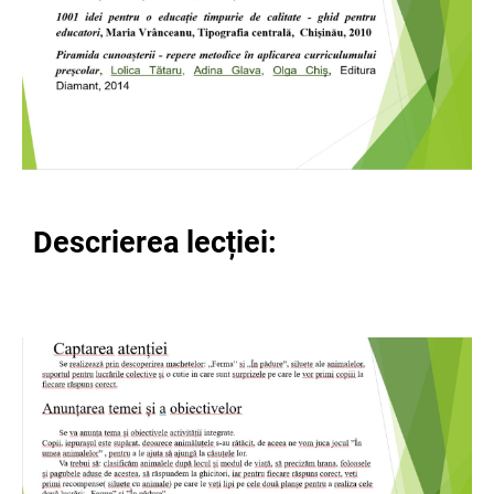
Descrierea lec
ției: