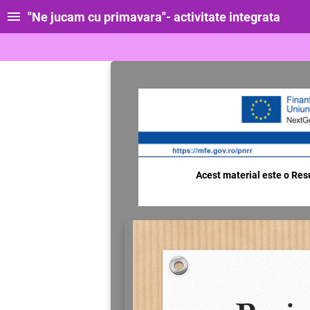
"Ne jucam cu primavara"- activitate integrata
Acest material este o Resu