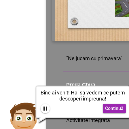
"Ne jucam cu primavara"
Preda Chira
Bine ai venit! Hai să vedem ce putem
Grupa mare
descoperi împreună!
Scoala Gimnaziala Vlaicu V
Continuă
Activitate integrata