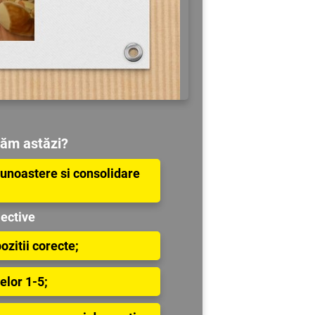
țăm astăzi?
cunoastere si consolidare
ective
zitii corecte;
elor 1-5;