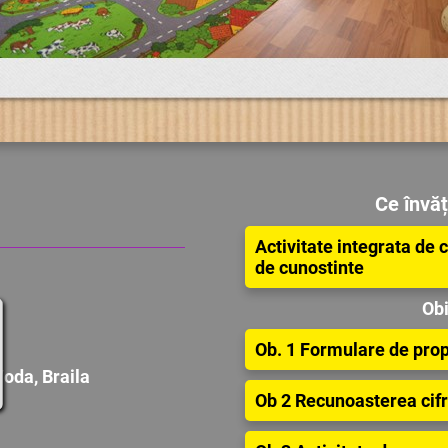
Ce învă
Activitate integrata de 
de cunostinte
Obi
Ob. 1 Formulare de propo
oda, Braila
Ob 2 Recunoasterea cifr