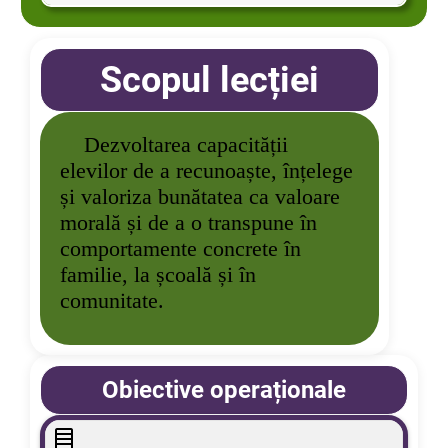
Scopul lecției
Dezvoltarea capacității
elevilor de a recunoaște, înțelege
și valoriza bunătatea ca
valoare
morală și de a o transpune în
comportamente concrete în
familie, la școală și în
comunitate.
Obiective operaționale