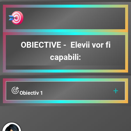
OBIECTIVE - Elevii vor fi
capabili:
+
Obiectiv
1
să definească radioactivitatea