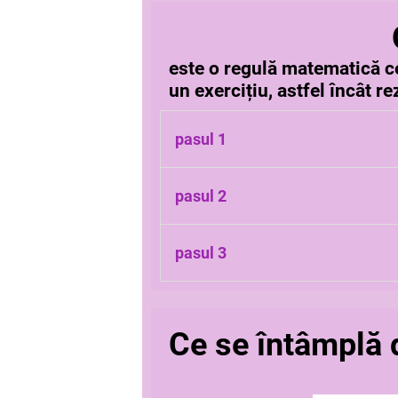
este o regulă matematică ce
un exercițiu, astfel încât re
pasul 1
Se efectuează operațiile din par
pasul 2
Apoi se efectuează înmulțirile și
pasul 3
La final se efectuează adunările 
Ce se întâmplă