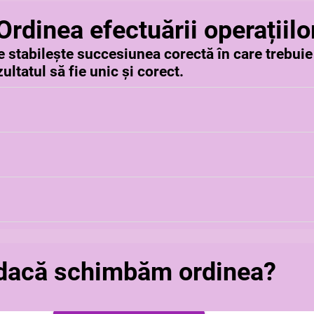
Ordinea efectuării operațiilo
 stabilește succesiunea corectă în care trebuie r
zultatul să fie unic și corect.
antezele rotunde, apoi pătrate și acolade.
 împărțirile, în ordinea în care apar, de la stânga la dreapt
și scăderile, tot de la stânga la dreapta.
 dacă schimbăm ordinea?