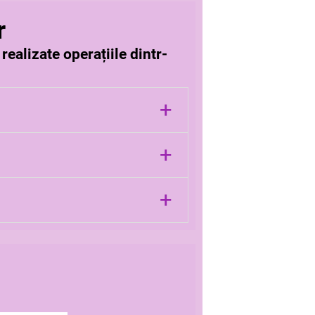
r
ealizate operațiile dintr-
+
+
a.
+