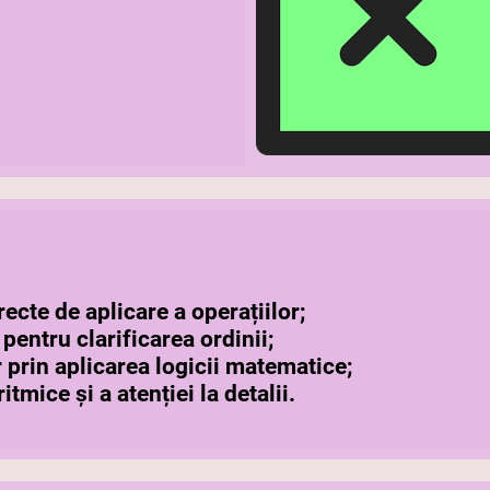
recte de aplicare a operațiilor;
pentru clarificarea ordinii;
r prin aplicarea logicii matematice;
tmice și a atenției la detalii.