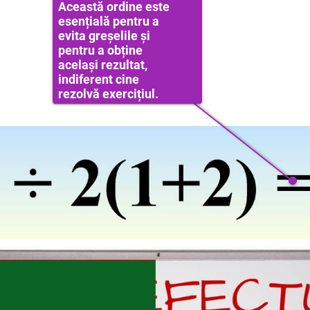
Această ordine este
esențială pentru a
evita greșelile și
pentru a obține
același rezultat,
indiferent cine
rezolvă exercițiul.