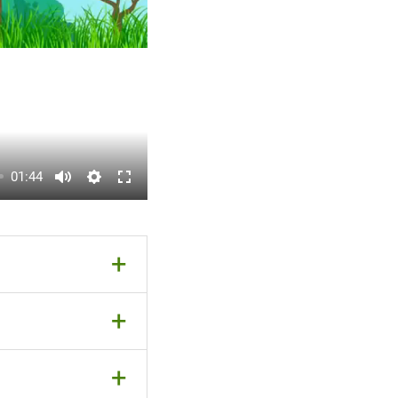
01:44
+
+
+