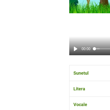
00:00
Sunetul
Este
cea mai mică
Litera
Sunetele se rostes
Este semnul scris a
Vocale
Literele
se scriu
și