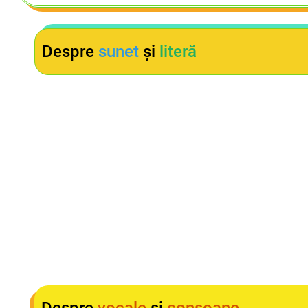
Despre
sunet
și
literă