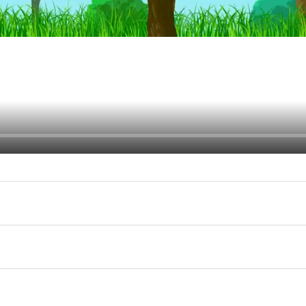
 parte
a unui cuvânt.
c și se aud.
l sunetului.
se citesc.