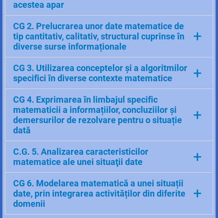
acestea apar
1.6. Recunoașterea unor elemente de geometrie
CG 2. Prelucrarea unor date matematice de
+
plană asociată noțiunii de triunghi
tip cantitativ, calitativ, structural cuprinse în
diverse surse informaționale
2.6. Calcularea unor lungimi de segmente, măsuri
CG 3. Utilizarea conceptelor și a algoritmilor
+
de unghiuri în contextul geometriei triunghiului
specifici în diverse contexte matematice
3.6. Utilizarea criteriilor de congruență și a
CG 4. Exprimarea în limbajul specific
proprietăților unor triunghiuri particulare pentru
matematicii a informațiilor, concluziilor și
+
determinarea caracteristicilor unei configurații
demersurilor
de rezolvare pentru o situație
geometrice.
dată
4.6. Exprimarea în limbaj geometric simbolic și
C.G. 5. Analizarea caracteristicilor
+
figurativ a caracteristicilor triunghiurilor și ale
matematice ale unei situaţii date
liniilor
importante în triunghi
5.6. Analizarea unor construcții geometrice în
CG 6. Modelarea matematică a unei situații
+
vederea evidențierii unor proprietăți ale
date, prin integrarea activităților din diferite
triunghiurilor
domenii