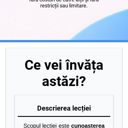
restricții sau limitare.
Ce vei învăța
astăzi?
Descrierea lecției
Scopul lecției este
cunoașterea