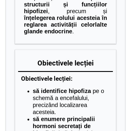
structurii și funcțiilor
hipofizei
, precum și
înțelegerea rolului acesteia în
reglarea activității celorlalte
glande endocrine
.
Obiectivele lecției
Obiectivele lecției:
să identifice hipofiza
pe o
schemă a encefalului,
precizând localizarea
acesteia.
să enumere principalii
hormoni secretați de