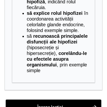
hipofiză
, indicând rolul
fiecăruia.
să explice rolul hipofizei
în
coordonarea activității
celorlalte glande endocrine,
folosind exemple simple.
să
recunoască principalele
disfuncții ale hipofizei
(hiposecreție și
hipersecreție),
corelându-le
cu efectele asupra
organismului
, prin exemple
simple