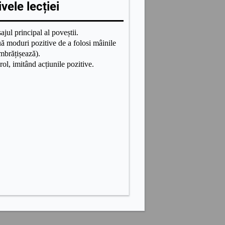
vele lecției
ajul principal al poveștii.
 moduri pozitive de a folosi mâinile
îmbrățișează).
rol, imitând acțiunile pozitive.