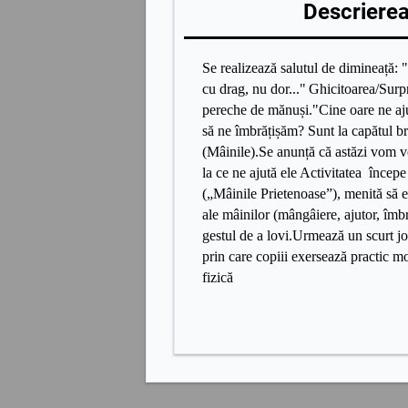
Descrierea 
Se realizează salutul de dimineață: 
cu drag, nu dor..."
Ghicitoarea/Surp
pereche de mănuși."Cine oare ne aj
să ne îmbrățișăm? Sunt la capătul bra
(Mâinile).Se anunță că astăzi vom vo
la ce ne ajută ele Activitatea încep
(„Mâinile Prietenoase”), menită să e
ale mâinilor (mângâiere, ajutor, îmbr
gestul de a lovi.Urmează un scurt 
prin care copiii exersează practic m
fizică