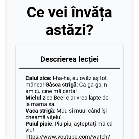
Ce vei învăța
astăzi?
Descrierea lecției
Calul zice:
I-ha-ha, eu ovăz aş tot
mânca!
Gâsca strigă
: Ga-ga-ga, n-
am cu cine mă certa!
Mielul
zice Bee! c-ar vrea lapte de
la mama sa.
Vaca strigă
: Muu si muu! când îşi
cheamă viţelu'.
Puiul piuie
: Piu-piu, aşteptaţi-mă că
viu!
https://www.youtube.com/watch?