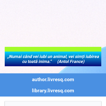
„Numai când vei iubi un animal, vei simți iubirea
cu toată inima.” (Antol France)
author.livresq.com
library.livresq.com