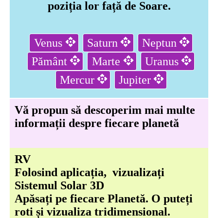
poziția lor față de Soare.
Venus
Saturn
Neptun
Pământ
Marte
Uranus
Mercur
Jupiter
Vă propun să descoperim mai multe
informații despre fiecare planetă
RV
Folosind aplicația, vizualizați
Sistemul Solar 3D
Apăsați pe fiecare Planetă. O puteți
roti și vizualiza tridimensional.