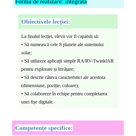
Forma de realizare
: integrată
Obiectivele lecției:
La finalul lecției, elevii vor fi capabili să:
• Să numească cele 8 planete ale sistemului
solar;
• Să utilizeze aplicații simple RA/RV/
TwinklAR
pentru explorare și învățare;
• Să descrie câteva caracteristici ale acestora
(dimensiune, poziție, culoare);
• Să colaboreze în echipe pentru completarea
unei fișe digitale.
Competențe specifice: