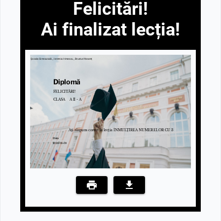
Felicitări!
Ai finalizat lecția!
Școala Gimnazială ,, Ieremia Irimescu,, Brusturi Neamț
Diplomă
FELICITĂRI!
CLASA A II - A
Ați răspuns corect la lecția ÎNMULȚIREA NUMERELOR CU 3
Data
2026-08-09