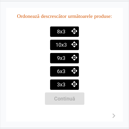
Ordonează descrescător următoarele produse:
8x3
10x3
9x3
6x3
3x3
Continuă