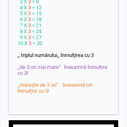
3 X
3
= 9
4 X
3
= 12
5 X
3
= 15
6 X
3
= 18
7 X
3
= 21
8 X
3
= 24
9 X
3
= 27
10 X
3
= 30
,, triplul numărului,, înmulțirea cu 3
,,de 3 ori mai mare” înseamnă înmulțire
cu 3!
,,mărește de 3 ori” înseamnă tot
înmulțire cu 3!