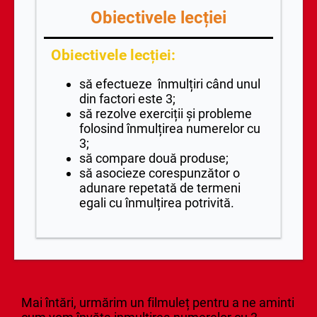
Obiectivele lecției
Obiectivele lecției:
să efectueze înmulțiri când unul
din factori este 3;
să rezolve exerciții și probleme
folosind înmulțirea numerelor cu
3;
să compare două produse;
să asocieze corespunzător o
adunare repetată de termeni
egali cu înmulțirea potrivită.
Mai întări, urmărim un filmuleț pentru a ne aminti