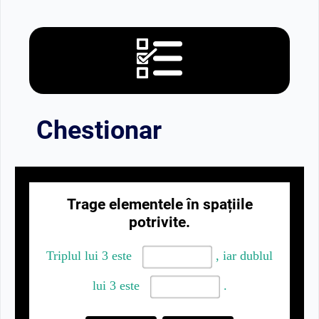
Chestionar
Trage elementele în spațiile
potrivite.
Triplul lui 3 este
,
iar dublul
lui 3 este
.