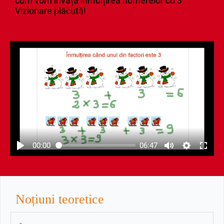
cum vom învăța inmulțirea numerelor cu 3
Vizionare plăcută!
00:00
06:47
Noțiuni teoretice