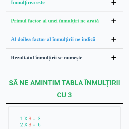
+
Înmulțirea este
o adunare repetată de termeni egali.
+
Primul factor al unei înmulțiri ne arată
de câte ori se repetă al doilea factor.
+
Al doilea factor al înmulțirii ne indică
numărul care se repetă.
+
Rezultatul înmulțirii se numește
produs.
SĂ NE AMINTIM TABLA ÎNMULȚIRII
CU 3
1 X
3
= 3
2 X
3
= 6