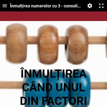
Înmulțirea numerelor cu 3 - consolidare
ÎNMULȚIREA
CÂND UNUL
DIN FACTORI