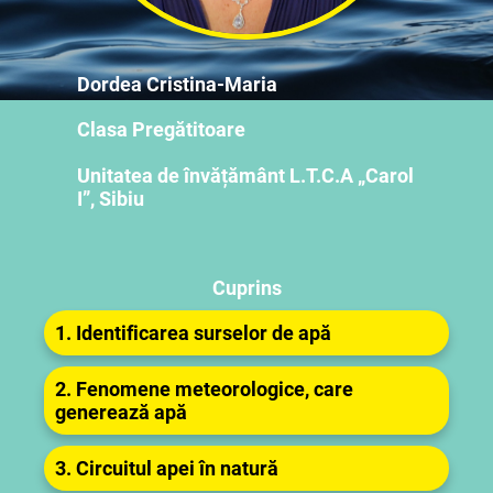
Dordea Cristina-Maria
Clasa Pregătit
oare
Unitatea de învățământ L.T.C.A „Carol
I”
, Sibiu
Cuprins
1. Identificarea surselor de apă
2. Fenomene meteorologice, care
generează apă
3. Circuitul apei în natură