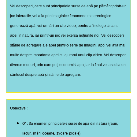
Vei descoperi, care sunt principalele surse de apă pe pământ printr-un
joc interactiv, vei afla prin imaginice fenomene metereologice
generează apă, vei urmări un clip video, pentru a înțelege circuitul
apei în natură, iar printr-un joc vei exersa noțiunile noi. Vei descoperi
stările de agregare ale apei printr-o serie de imagini, apoi vei afla mai
multe despre importanța apei cu ajutorul unui clip video. Vei descoperi
diverse moduri, prin care poți economisi apa, iar la final vei asculta un
cântecel despre apă și stările de agregare.
Obiective :
O1:
Să enumeri principalele surse de apă din natură (râuri,
lacuri, mări, oceane, izvoare, ploaie).