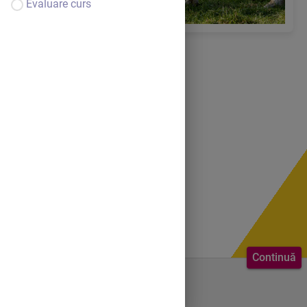
Evaluare curs
Continuă
Bine ai venit.