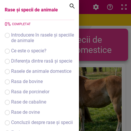
Rase și specii de animale
Rase și specii de animale
0
%
COMPLETAT
Introducere în rasele și speciile
Rase și specii de
de animale
animale domestice
Ce este o specie?
Diferența dintre rasă și specie
Rasele de animale domestice
Rasa de bovine
Rasa de porcinelor
Rase de cabaline
Rase de ovine
Concluzii despre rase și specii