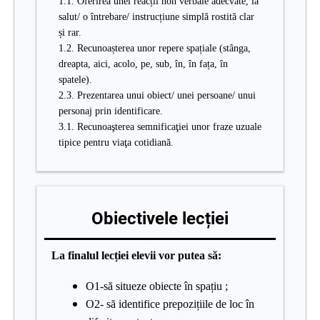
1.1. Oferirea unei reacții non verbale adecvate, la
salut/ o întrebare/ instrucțiune simplă rostită clar
și rar.
1.2. Recunoașterea unor repere spațiale (stânga,
dreapta, aici, acolo, pe, sub, în, în fața, în
spatele).
2.3. Prezentarea unui obiect/ unei persoane/ unui
personaj prin identificare.
3.1. Recunoaşterea semnificaţiei unor fraze uzuale
tipice pentru viaţa cotidiană.
Obiectivele lecției
La finalul lecției elevii vor putea să:
O1-să situeze obiecte în spațiu ;
O2- să identifice prepozițiile de loc în