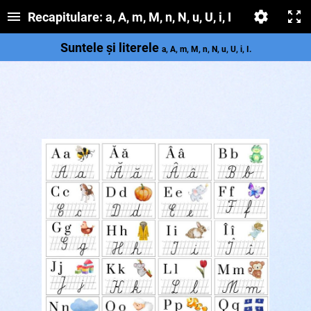
Recapitulare: a, A, m, M, n, N, u, U, i, I
Suntele și literele
a, A, m, M, n, N, u, U, i, I.