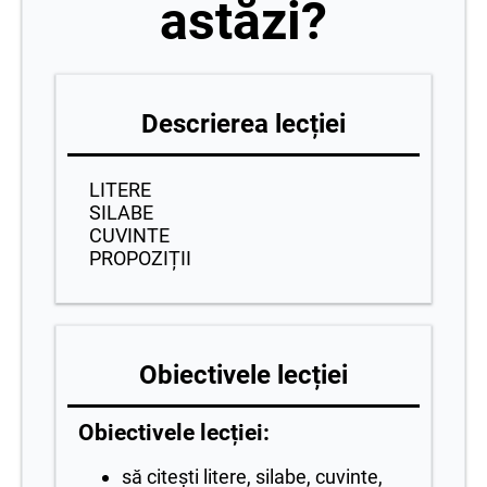
astăzi?
Descrierea lecției
LITERE
SILABE
CUVINTE
PROPOZIȚII
Obiectivele lecției
Obiectivele lecției:
să citești litere, silabe, cuvinte,