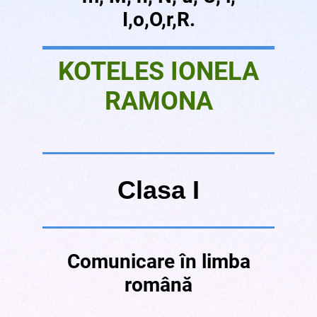
I,o,O,r,R.
KOTELES IONELA
RAMONA
Clasa I
Comunicare în limba
română