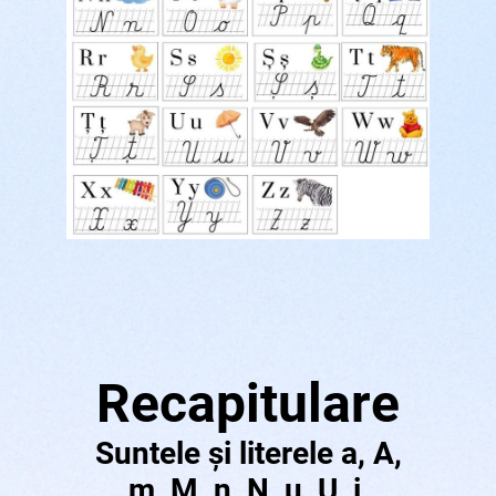
Recapitulare
Suntele și literele a, A,
m, M, n, N, u, U, i,