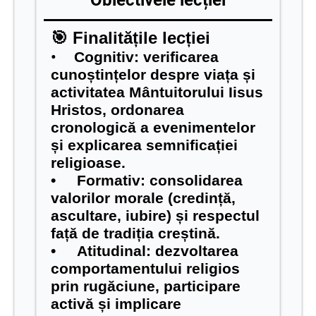
Obiectivele lecției
🎯 Finalitățile lecției
•
Cognitiv:
verificarea
cunoștințelor despre viața și
activitatea Mântuitorului Iisus
Hristos, ordonarea
cronologică a evenimentelor
și explicarea semnificației
religioase.
•
Formativ:
consolidarea
valorilor morale (credință,
ascultare, iubire) și respectul
față de tradiția creștină.
•
Atitudinal:
dezvoltarea
comportamentului religios
prin rugăciune, participare
activă și implicare