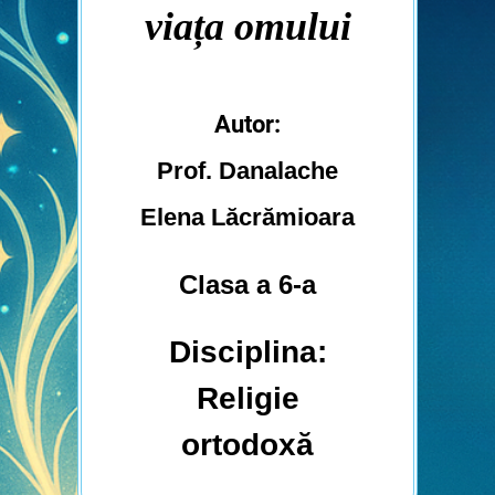
viața omulu
i
Autor:
Prof.
Danalache
Elena Lăcrămioara
Clasa a 6-a
Disciplina:
Religie
ortodoxă