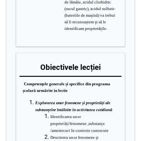
de lămâie, acidul clorhidric
(sucul gastric), acidul sulfuric
(bateriile de mașină) va trebui
să îi recunoaștem și să le
identificam proprietățile.
Obiectivele lecției
Competenţele generale și specifice din programa
școlară urmărite in lectie
E
x
p
l
o
r
a
r
e
a
uno
r
f
e
no
m
e
n
e
ș
i
p
r
op
ri
e
t
ă
ț
i
a
l
e
s
ub
s
t
a
nț
e
l
o
r
î
nt
â
l
n
i
t
e
î
n
ac
t
i
v
i
t
a
t
ea
c
ot
i
d
i
a
nă
I
d
e
nt
i
f
ica
r
e
a
uno
r
p
r
op
r
ie
t
ă
ț
i/
f
e
nom
e
n
e ,s
ub
s
t
a
nț
e
/a
m
e
s
t
ec
u
r
i în c
ont
e
x
t
e c
uno
sc
ute
D
es
c
r
i
e
r
ea
un
o
r
f
e
nom
e
n
e și