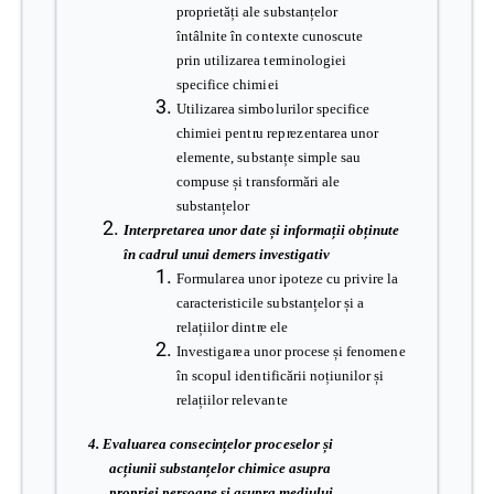
p
r
op
r
ie
t
ă
ț
i ale
s
ub
s
t
a
nț
el
o
r
î
nt
âl
n
i
t
e în
c
ont
ex
t
e c
uno
sc
ut
e
p
r
in
ut
ili
z
a
r
ea
t
e
r
m
i
no
l
og
i
ei
s
p
eci
f
ice c
h
im
i
ei
U
t
ili
z
a
r
ea si
mbo
l
u
r
i
l
o
r s
p
e
ci
f
i
c
e
c
h
i
m
iei
p
e
nt
r
u
r
e
p
r
e
z
e
nt
a
r
ea
un
o
r
e
le
m
e
nt
e, s
ub
s
t
a
nț
e s
i
m
p
le sau
c
o
m
pu
s
e și
t
r
a
n
s
fo
r
m
ă
r
i ale
s
ub
s
t
a
nț
el
o
r
In
t
e
rpr
e
t
a
r
e
a unor d
a
t
e
ș
i in
f
orm
a
ț
ii ob
ț
i
nu
t
e
în
ca
drul unui
d
e
m
e
rs in
v
e
s
t
ig
a
t
iv
Fo
r
mu
la
r
ea
uno
r i
pot
e
z
e cu
p
r
i
v
i
r
e la
c
a
r
ac
t
e
r
i
s
t
icile s
ub
s
t
a
nț
el
o
r și a
r
ela
ț
iil
o
r
d
i
nt
r
e ele
I
n
v
es
t
i
g
a
r
e
a
uno
r
p
r
o
cese și
f
e
no
m
e
n
e
în sc
o
p
u
l i
d
e
nt
i
f
ică
r
ii
noț
i
un
il
o
r
ș
i
r
e
l
a
ț
iil
o
r
r
e
l
e
v
a
nt
e
4
.
E
v
a
lu
a
r
e
a
c
on
s
e
c
i
n
ț
e
lor pro
ce
s
e
lor
ș
i
a
c
ț
iunii
s
ub
s
t
a
n
țe
lor
c
h
i
mi
c
e
as
upra
propri
e
i p
e
r
s
o
a
ne
ș
i
as
upra
m
e
diului