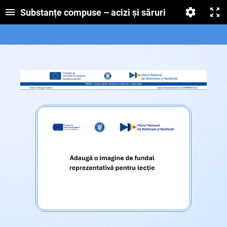
Substanțe compuse – acizi și săruri