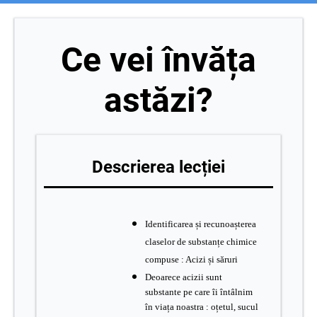
Ce vei învăța
astăzi?
Descrierea lecției
Identificarea și recunoașterea
claselor de substanțe chimice
compuse : Acizi și săruri
Deoarece acizii sunt
substante pe care îi întâlnim
în viața noastra : oțetul, sucul