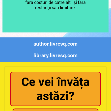
fără costuri de către alții și fără
restricții sau limitare.
author.livresq.com
library.livresq.com
Ce vei învăța
astăzi?