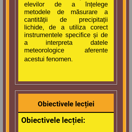
elevilor de a înțelege
metodele de măsurare a
cantității de precipitații
lichide, de a utiliza corect
instrumentele specifice și de
a interpreta datele
meteorologice aferente
acestui fenomen.
Obiectivele lecției
Obiectivele lecției: