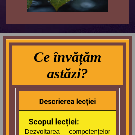
Ce învățăm
astăzi?
Descrierea lecției
Scopul lecției:
Dezvoltarea competențelor