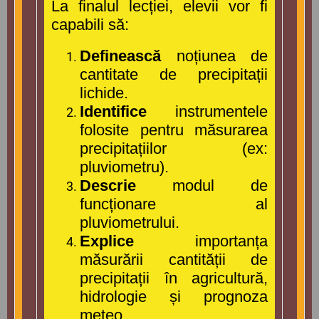
La finalul lecției, elevii vor fi
capabili să:
Definească
noțiunea de
cantitate de precipitații
lichide.
Identifice
instrumentele
folosite pentru măsurarea
precipitațiilor (ex:
pluviometru).
Descrie
modul de
funcționare al
pluviometrului.
Explice
importanța
măsurării cantității de
precipitații în agricultură,
hidrologie și prognoza
meteo.