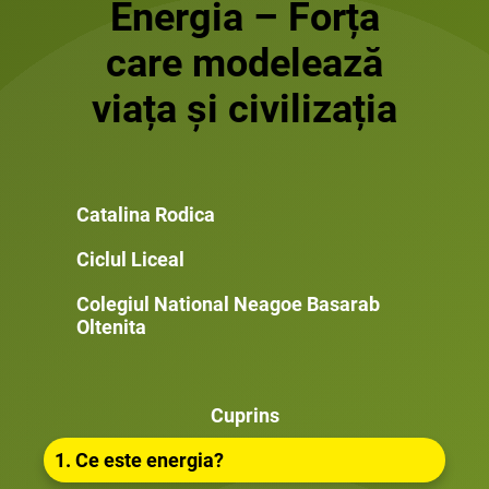
Energia – Forța
care modelează
viața și civilizația
Catalina Rodica
Ciclul Liceal
Colegiul National Neagoe Basarab
Oltenita
Cuprins
1. Ce este energia?