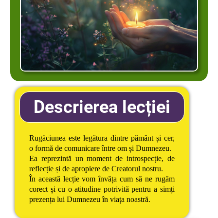
Descrierea lecției
Rugăciunea este legătura dintre pământ și cer,
o formă de comunicare între om și Dumnezeu.
Ea reprezintă un moment de introspecție, de
reflecție și de apropiere de Creatorul nostru.
În această lecție vom învăța cum să ne rugăm
corect și cu o atitudine potrivită pentru a simți
prezența lui Dumnezeu în viața noastră.