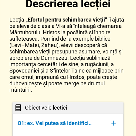
Descrierea lecției
Lecția
„Efortul pentru schimbarea vieții”
îi ajută
pe elevii de clasa a VI-a să înțeleagă chemarea
Mântuitorului Hristos la pocăință și înnoire
sufletească. Pornind de la exemple biblice
(Levi–Matei, Zaheu), elevii descoperă că
schimbarea vieții presupune asumare, voință și
apropiere de Dumnezeu. Lecția subliniază
importanța cercetării de sine, a rugăciunii, a
Spovedaniei și a Sfintelor Taine ca mijloace prin
care omul, împreună cu Hristos, poate crește
duhovnicește și poate merge pe drumul
mântuirii.
Obiectivele lecției
+
O1: ex. Vei putea să identifici..