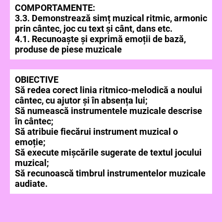
COMPORTAMENTE:
3.3. Demonstrează simț muzical ritmic, armonic
prin cântec, joc cu text și cânt, dans etc.
4.1. Recunoaște și exprimă emoții de bază,
produse de piese muzicale
OBIECTIVE
Să redea corect linia ritmico-melodică a noului
cântec, cu ajutor și în absența lui;
Să numească instrumentele muzicale descrise
în cântec;
Să atribuie fiecărui instrument muzical o
emoție;
Să execute mișcările sugerate de textul jocului
muzical;
Să recunoască timbrul instrumentelor muzicale
audiate.