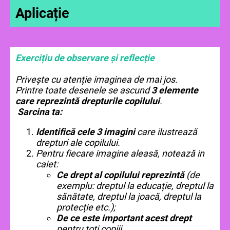
Aplicație
Exercițiu de observare și reflecție
Privește cu atenție imaginea de mai jos.
Printre toate desenele se ascund
3 elemente
care reprezintă drepturile copilului
.
Sarcina ta:
Identifică cele 3 imagini
care ilustrează
drepturi ale copilului.
Pentru fiecare imagine aleasă, notează in
caiet:
Ce drept al copilului reprezintă
(de
exemplu: dreptul la educație, dreptul la
sănătate, dreptul la joacă, dreptul la
protecție etc.);
De ce este important acest drept
pentru toți copiii.