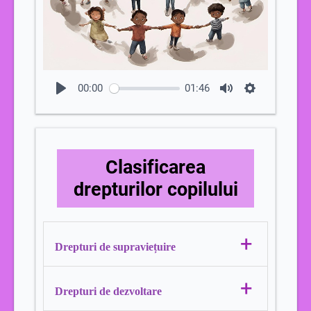
00:00
01:46
Clasificarea
drepturilor copilului
+
Drepturi de supraviețuire
Ce înseamnă?
Asigură nevoile de bază
+
Drepturi de dezvoltare
pentru viață