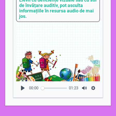
de învățare auditiv, pot asculta
contribui la deciziile de grup.
informațiile în resursa audio de mai
jos.
00:00
01:23