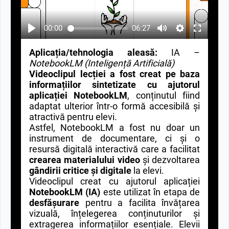
00:00
06:27
Aplicația/tehnologia aleasă:
IA –
NotebookLM (Inteligență Artificială)
Videoclipul lecției a fost creat pe baza
informațiilor sintetizate cu ajutorul
aplicației NotebookLM
, conținutul fiind
adaptat ulterior într-o formă accesibilă și
atractivă pentru elevi.
Astfel, NotebookLM a fost nu doar un
instrument de documentare, ci și o
resursă digitală interactivă care a facilitat
crearea materialului video
și dezvoltarea
gândirii critice și digitale
la elevi.
Videoclipul creat cu ajutorul aplicației
NotebookLM (IA)
este utilizat în etapa de
desfășurare
pentru a facilita învățarea
vizuală, înțelegerea conținuturilor și
extragerea informațiilor esențiale. Elevii