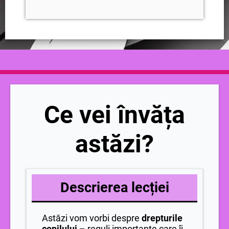
Ce vei învăța
astăzi?
Descrierea lecției
Astăzi vom vorbi despre
drepturile
copilului
– reguli importante care îi