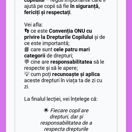
ajută pe copii să fie
în siguranță,
fericiți și respectați
.
Vei afla:
👣 ce este
Convenția ONU cu
privire la Drepturile Copilului
și de
ce este importantă;
📘 care sunt
cele patru mari
categorii
de drepturi;
💬 cine are
responsabilitatea
să le
respecte și să le apere;
💡 cum poți
recunoaște și aplica
aceste drepturi în viața ta de zi cu
zi.
La finalul lecției, vei înțelege că:
🌟
Fiecare copil are
drepturi, dar și
responsabilitatea de a
respecta drepturile