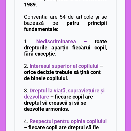
1989
.
Convenția are 54 de articole și se
bazează pe
patru principii
fundamentale:
1.
Nediscriminarea
–
toate
drepturile aparțin fiecărui copil,
fără excepție.
2.
Interesul superior al copilului
–
orice decizie trebuie să țină cont
de binele copilului.
3.
Dreptul la viață, supraviețuire și
dezvoltare
– fiecare copil are
dreptul să crească și să se
dezvolte armonios.
4.
Respectul pentru opinia copilului
– fiecare copil are dreptul să fie