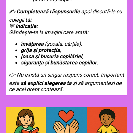
✍️
Completează răspunsurile
apoi discută-le cu
colegii tăi.
💬
Indicație:
Gândește-te la imagini care arată:
învățarea
(școala, cărțile),
grija și protecția
,
joaca și bucuria copilăriei
,
siguranța și bunăstarea copiilor
.
👉 Nu există un singur răspuns corect. Important
este
să explici alegerea ta
și să argumentezi de
ce acel drept contează.