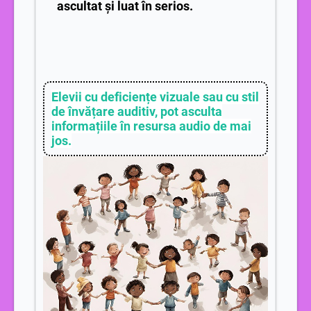
ascultat și luat în serios.
Elevii cu deficiențe vizuale sau cu stil
de învățare auditiv, pot asculta
informațiile în resursa audio de mai
jos.