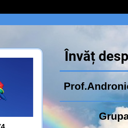
Învăț desp
Prof.Androni
Grupa
74