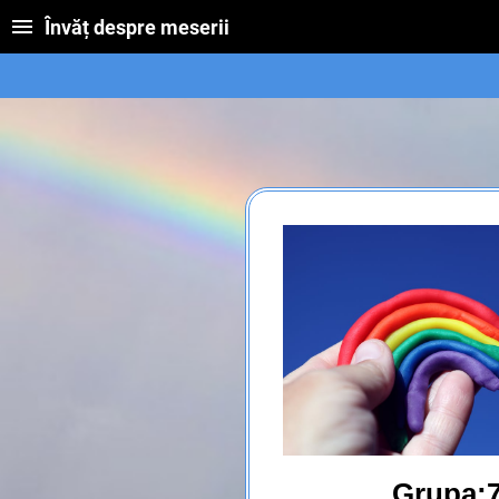
Învăț despre meserii
Grupa: