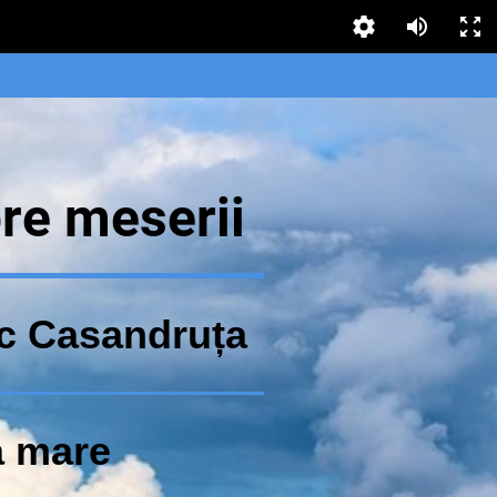
re meserii
c Casandruța
 mare