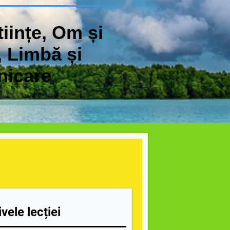
iințe, Om și
, Limbă și
icare
vele lecției