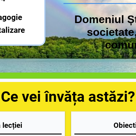
agogie
Domeniul Șt
talizare
societate
comun
Ce vei învăța astăzi?
lecției
Obiecti