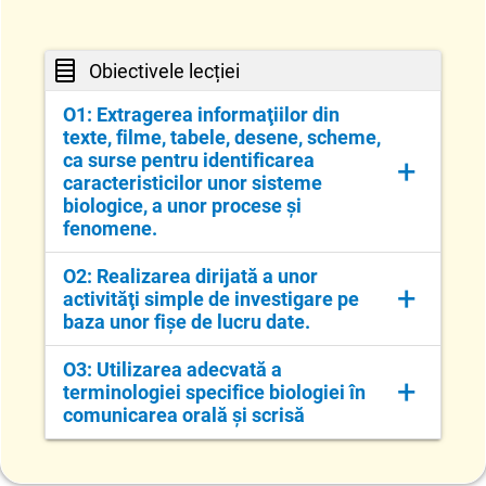
Obiectivele lecției
O1: Extragerea informaţiilor din
texte, filme, tabele, desene, scheme,
ca surse pentru identificarea
+
caracteristicilor unor sisteme
biologice, a unor procese şi
fenomene.
O2: Realizarea dirijată a unor
+
activităţi simple de investigare pe
baza unor fişe de lucru date.
O3: Utilizarea adecvată a
+
terminologiei specifice biologiei în
comunicarea orală și scrisă
Aici detaliezi..