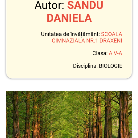
Autor:
SANDU
DANIELA
Unitatea de învățământ:
SCOALA
GIMNAZIALA NR.1 DRAXENI
Clasa:
A V-A
Disciplina: BIOLOGIE