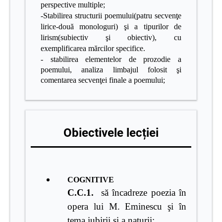
perspective multiple;
-Stabilirea structurii poemului(patru secvenţe
lirice-două monologuri) şi a tipurilor de
lirism(subiectiv şi obiectiv), cu
exemplificarea mărcilor specifice.
- stabilirea elementelor de prozodie a
poemului, analiza limbajul folosit şi
comentarea secvenţei finale a poemului;
Obiectivele lecției
COGNITIVE
C.C.1.
să încadreze poezia în
opera lui M. Eminescu şi în
tema iubirii şi a naturii;