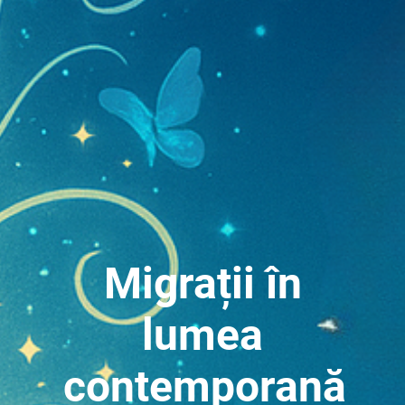
Migrații în
lumea
contemporană