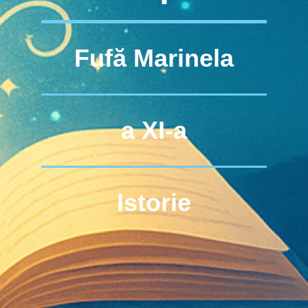
Fufă Marinela
a XI-a
Istorie