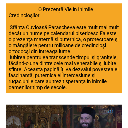
O Prezență Vie în Inimile
Credincioșilor
Sfânta Cuvioasă Parascheva este mult mai mult
decât un nume pe calendarul bisericesc.Ea este
o prezență maternă și puternică, o protectoare și
o mângâiere pentru milioane de credincioși
ortodocși din întreaga lume.
Iubirea pentru ea transcende timpul și granițele,
făcând-o una dintre cele mai venerabile și iubite
sfinte. Această pagină îți va dezvălui povestea ei
fascinantă, puternica ei intercesiune și
rugăciunile care au trezit speranța în inimile
oamenilor timp de secole.