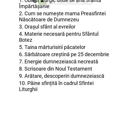
1. Obiect liturgic unde se află Sfânta
A
10
Împărtășanie
2. Cum se numește mama Preasfintei
Născătoare de Dumnezeu
3. Orașul sfânt al evreilor
4. Materie necesară pentru Sfântul
Botez
5. Taina mărturisirii păcatelor
6. Sărbătoare creștină pe 25 decembrie
7. Energie dumnezeiască necreată
8. Scrisoare din Noul Testament
9. Arătare, descoperiri dumnezeiască
10. Pâine sfințită în cadrul Sfintei
Liturghii