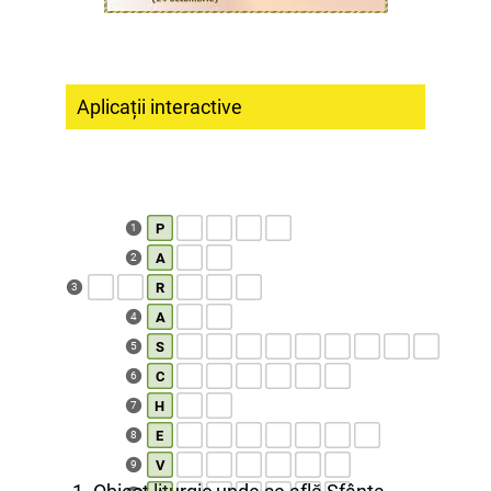
Aplicații interactive
P
1
A
2
R
3
A
4
S
5
C
6
H
7
E
8
V
9