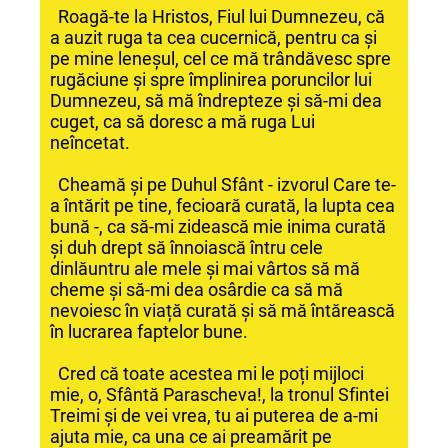
Roagă-te la Hristos, Fiul lui Dumnezeu, că
a auzit ruga ta cea cucernică, pentru ca și
pe mine leneșul, cel ce mă trândăvesc spre
rugăciune și spre împlinirea poruncilor lui
Dumnezeu, să mă îndrepteze și să-mi dea
cuget, ca să doresc a mă ruga Lui
neîncetat.
Cheamă și pe Duhul Sfânt - izvorul Care te-
a întărit pe tine, fecioară curată, la lupta cea
bună -, ca să-mi zidească mie inima curată
și duh drept să înnoiască întru cele
dinlăuntru ale mele și mai vârtos să mă
cheme și să-mi dea osârdie ca să mă
nevoiesc în viață curată și să mă întărească
în lucrarea faptelor bune.
Cred că toate acestea mi le poți mijloci
mie, o, Sfântă Parascheva!, la tronul Sfintei
Treimi și de vei vrea, tu ai puterea de a-mi
ajuta mie, ca una ce ai preamărit pe