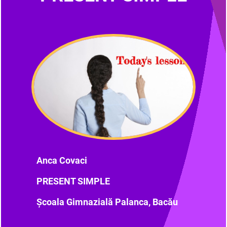
Anca Covaci
PRESENT SIMPLE
Școala Gimnazială Palanca, Bacău