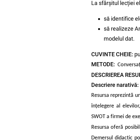
La sfârșitul lecției el
să identifice 
să realizeze A
modelul dat.
CUVINTE CHEIE:
pu
METODE:
Conversați
DESCRIEREA RESUR
Descriere narativă:
Resursa reprezintă un 
înțelegere al elevilo
SWOT a firmei de exe
Resursa oferă posibili
Demersul didactic poa