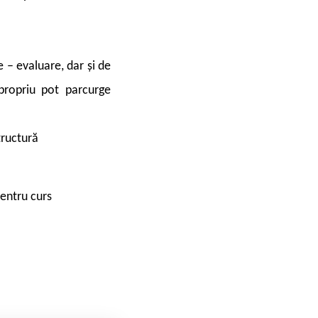
 – evaluare, dar și de
propriu pot parcurge
tructură
ecesare pentru curs