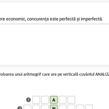
ere economic, concurența este perfectă și imperfectă.
zolvarea unui aritmogrif care are pe verticală cuvântul ANALIZ
A
1
N
2