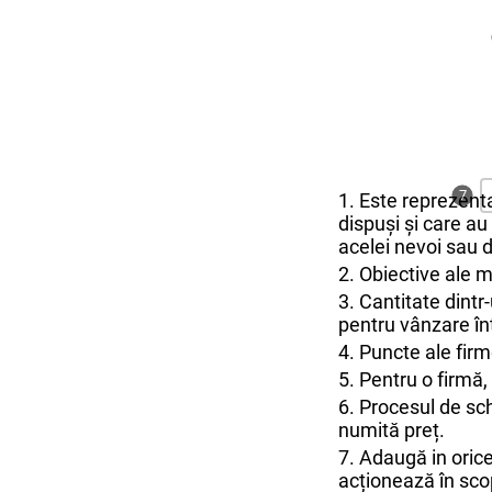
7
1. Este reprezenta
dispuși și care au
acelei nevoi sau 
2. Obiective ale m
3. Cantitate dint
pentru vânzare înt
4. Puncte ale firm
5. Pentru o firmă,
6. Procesul de sc
numită preț.
7. Adaugă in orice
acționează în scop