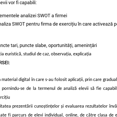
evii vor fi capabili:
elementele analizei SWOT a firmei
naliza SWOT pentru firma de exercițiu în care activează p
ncte tari, puncte slabe, oportunități, amenințări
a euristică, studiul de caz, observația, explicația
SEI:
material digital în care s-au folosit aplicații, prin care gradual
r, pornindu-se de la termenul de analiză elevii să fie capabil
rcițiu
tatea prezentării cunoștințelor și evaluarea rezultatelor învățăr
te fi parcurs de elevi individual, online, de către clasa de 