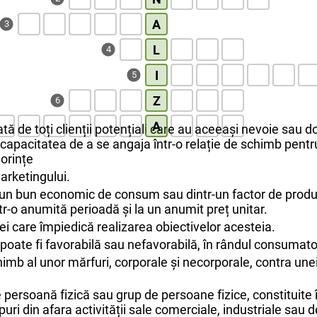
A
3
L
4
I
5
Z
6
A
tă de toți clienții potențiali care au aceeași nevoie sau d
 capacitatea de a se angaja într-o relație de schimb pent
dorințe
arketingului.
r-un bun economic de consum sau dintr-un factor de produc
r-o anumită perioadă și la un anumit preț unitar.
ei care împiedică realizarea obiectivelor acesteia.
 poate fi favorabilă sau nefavorabilă, în rândul consumato
himb al unor mărfuri, corporale și necorporale, contra une
 persoană fizică sau grup de persoane fizice, constituite î
uri din afara activității sale comerciale, industriale sau d