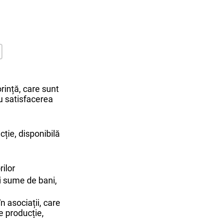
orință, care sunt
ru satisfacerea
ție, disponibilă
rilor
i sume de bani,
n asociații, care
e producție,