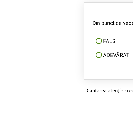
Din punct de ved
FALS
ADEVĂRAT
Captarea atenției:
re