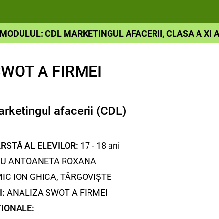
MODULUL: CDL MARKETINGUL AFACERII, CLASA A XI 
WOT A FIRMEI
ketingul afacerii (CDL)
RSTĂ AL ELEVILOR:
17 - 18 ani
U ANTOANETA ROXANA
IC ION GHICA, TÂRGOVIȘTE
I:
ANALIZA SWOT A FIRMEI
ȚIONALE: