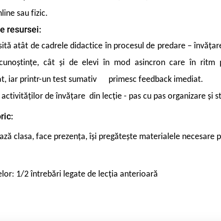
ine sau fizic.
e resursei:
sită atât de cadrele didactice în procesul de predare – învățare
cunoștințe, cât și de elevi în mod asincron care în ritm 
at, iar printr-un test sumativ primesc feedback imediat.
activităților de învățare
din lecție
- pas cu pas organizare şi s
ric:
ează clasa, face prezența, își pregătește materialele n
elor
: 1/2 întrebări legate de lecția anterioară