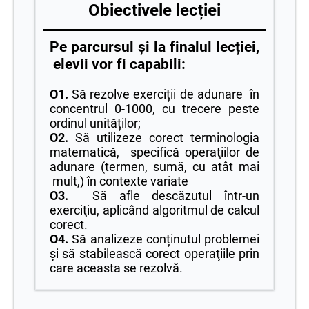
Obiectivele lecției
Pe parcursul și la finalul lecției,
elevii vor fi capabili:
O1.
Să rezolve exerciții de adunare în
concentrul 0-1000, cu trecere peste
ordinul unităților;
O2.
Să utilizeze corect terminologia
matematică, specifică operaţiilor de
adunare (termen, sumă, cu atât mai
mult,) în contexte variate
O3.
Să afle descăzutul într-un
exerciţiu, aplicând algoritmul de calcul
corect.
O4.
Să analizeze conținutul problemei
şi să stabilească corect operaţiile prin
care aceasta se rezolvă.