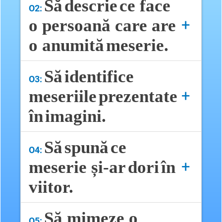
Aici detaliezi..
Să
descrie
ce
face
O2:
o
persoană
care are
+
o
anumită
meserie
.
Aici detaliezi..
Să
identifice
O3:
meseriile
prezentate
+
în
imagini
.
Aici detaliezi..
Să
spună
ce
O4:
meserie
și-
ar
dori
în
+
viitor
.
Scrie un conținut...
Să mimeze o
O5: