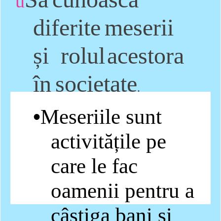
u
diferite
meserii
și
rolul
acestora
în
societate
.
•
Meseriile sunt
activitățile pe
care le fac
oamenii pentru a
câștiga bani și