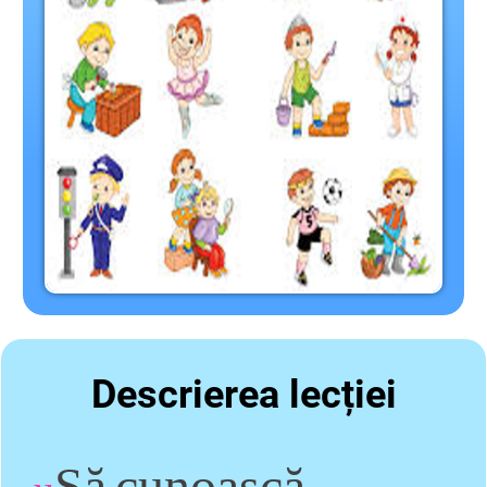
Descrierea lecției
Să
cunoască