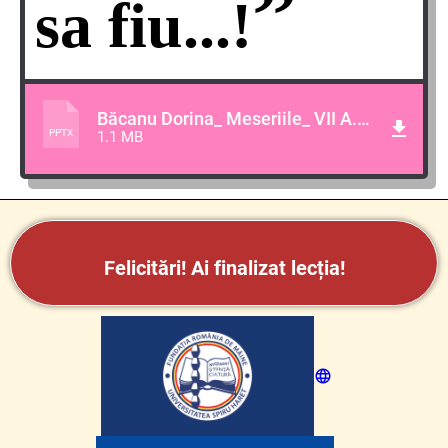
”
sa fiu...!
Băcanu Dorina_ Meseriile_ VII A.pptx
PPTX
1.1 MB
Felicitări!
Ai finalizat lecția!