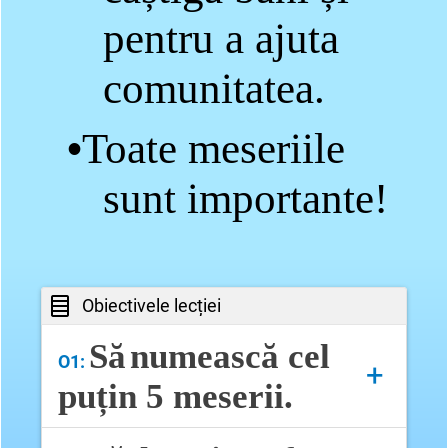
pentru a ajuta
comunitatea.
•
Toate meseriile
sunt importante!
Obiectivele lecției
Să
numească
cel
O1:
+
puțin
5
meserii
.