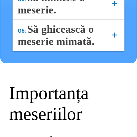
+
meserie.
Scrie un conținut...
Să ghicească o
O6:
+
meserie mimată.
Scrie un conținut...
Importanța
meseriilor