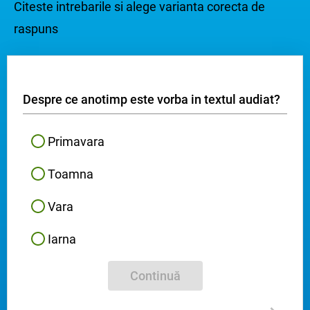
Citeste intrebarile si alege varianta corecta de
raspuns
Despre ce anotimp este vorba in textul audiat?
Primavara
Toamna
Vara
Iarna
Continuă