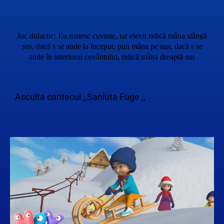
Joc didactic: Eu rostesc cuvinte, iar elevii ridică mâna stângă
sus, dacă s se aude la început, pun mâna pe nas, dacă s se
aude în interiorul cuvântului, ridică mâna dreaptă sus
Asculta cantecul ,,Saniuta Fuge ,,